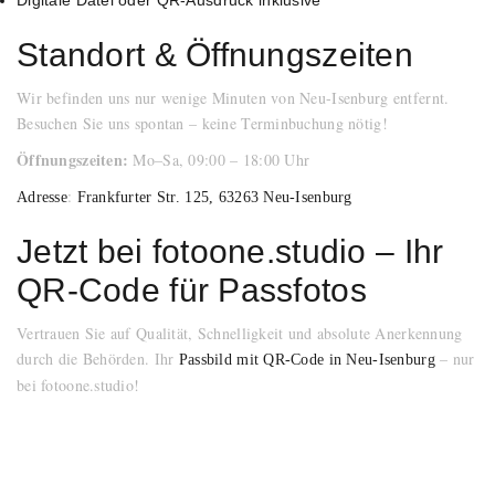
Digitale Datei oder QR-Ausdruck inklusive
Standort & Öffnungszeiten
Wir befinden uns nur wenige Minuten von Neu-Isenburg entfernt.
Besuchen Sie uns spontan – keine Terminbuchung nötig!
Öffnungszeiten:
Mo–Sa, 09:00 – 18:00 Uhr
:
Adresse
Frankfurter Str. 125, 63263 Neu-Isenburg
Jetzt bei fotoone.studio – Ihr
QR-Code für Passfotos
Vertrauen Sie auf Qualität, Schnelligkeit und absolute Anerkennung
durch die Behörden. Ihr
– nur
Passbild mit QR-Code in Neu-Isenburg
bei fotoone.studio!
FOTOONE STUDIO
:
Adresse
Frankfurter Str. 125, 63263 Neu-Isenburg