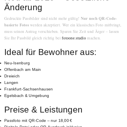
Änderung
Nur noch QR-Code-
Gedruckte Passbilder sind nicht mehr gültig!
basierte Fotos
werden akzeptiert. Wer ein klassisches Foto mitbringt,
muss seinen Antrag verschieben. Sparen Sie Zeit und Ärger – lassen
Sie Ihr Passbild gleich richtig bei
machen.
fotoone.studio
Ideal für Bewohner aus:
Neu-Isenburg
Offenbach am Main
Dreieich
Langen
Frankfurt-Sachsenhausen
Egelsbach & Umgebung
Preise & Leistungen
Passfoto mit QR-Code – nur 18,00 €