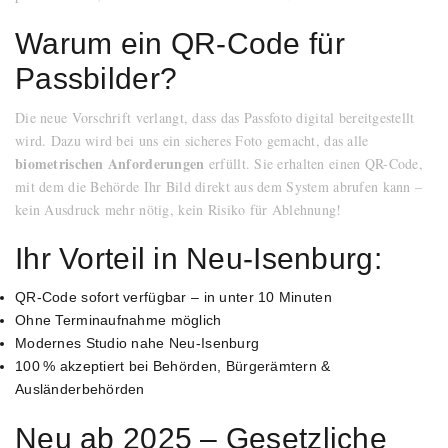
Warum ein QR-Code für
Passbilder?
Die neue Vorschrift verlangt, dass das Passfoto digital bereitgestellt
wird. Dazu wird bei uns ein sicheres Foto gemacht, das alle
biometrischen Anforderungen
erfüllt. Sie erhalten einen QR-Code,
mit dem die Behörde Ihr Bild direkt aus dem System abrufen kann –
kein Ausdruck mehr nötig, kein Risiko für Ablehnung!
Ihr Vorteil in Neu-Isenburg:
QR-Code sofort verfügbar – in unter 10 Minuten
Ohne Terminaufnahme möglich
Modernes Studio nahe Neu-Isenburg
100 % akzeptiert bei Behörden, Bürgerämtern &
Ausländerbehörden
Neu ab 2025 – Gesetzliche