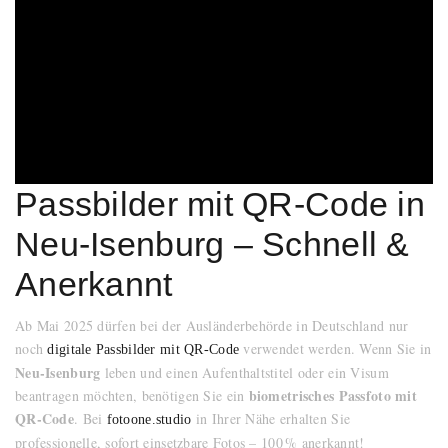
Passbilder mit QR-Code in
Neu-Isenburg – Schnell &
Anerkannt
Ab Mai 2025 dürfen bei der Ausländerbehörde in Deutschland nur
noch
verwendet werden. Wenn Sie in
digitale Passbilder mit QR-Code
Neu-Isenburg
leben und einen Aufenthaltstitel oder ein Visum
biometrisches Passfoto mit
beantragen möchten, benötigen Sie ein
QR-Code
. Bei
in Ihrer Nähe erhalten Sie
fotoone.studio
professionelle, sofort einsetzbare Fotos – 100 % anerkannt!